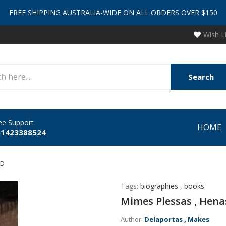
FREE SHIPPING AUSTRALIA-WIDE ON ALL ORDERS OVER $150
Wish L
Search
ee Support
HOME
61423388524
CD
Tags:
biographies
,
books
Mimes Plessas , Hena
Author:
Delaportas , Makes