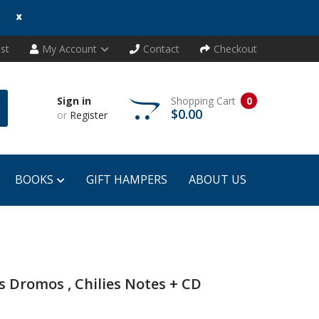
x
ist
My Account
Contact
Checkout
Sign in
Shopping Cart
0
$0.00
or
Register
BOOKS
GIFT HAMPERS
ABOUT US
s Dromos , Chilies Notes + CD