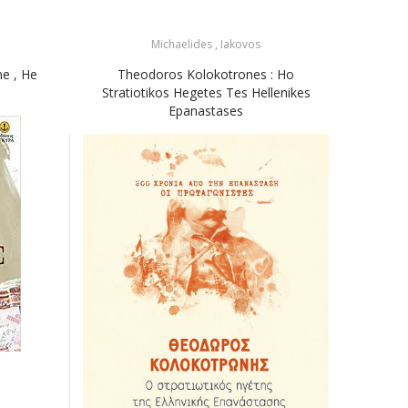
Michaelides , Iakovos
ne , He
Theodoros Kolokotrones : Ho
Miki
Stratiotikos Hegetes Tes Hellenikes
Μίκ
Epanastases