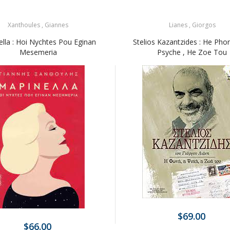
Xanthoules , Giannes
Lianes , Giorgos
ella : Hoi Nychtes Pou Eginan
Stelios Kazantzides : He Pho
Mesemeria
Psyche , He Zoe Tou
$69.00
$66.00