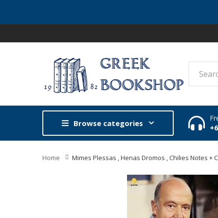
Fr
Browse categories
+
Home
Mimes Plessas , Henas Dromos , Chilies Notes + 