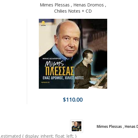
Mimes Plessas , Henas Dromos ,
Chilies Notes + CD
$110.00
Mimes Plessas , Henas 
.estimated { display: inherit; float: left; }