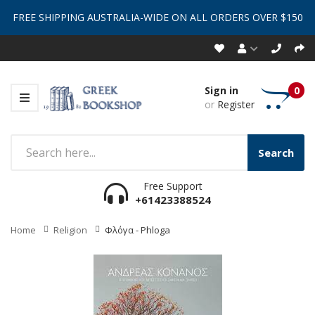
FREE SHIPPING AUSTRALIA-WIDE ON ALL ORDERS OVER $150
Sign in
0
or
Register
Search
Free Support
+61423388524
Home
Religion
Φλόγα - Phloga