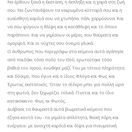
Να έρθουν ξανά η έκσταση, η έκπληξη και η χαρά στη ζωή
σου. Να ζωντανέψουν τα νεκρωμένα κύτταρά σου και η
ευαίσθητη καρδιά σου να χτυπήσει πάλι χαρμόσυνα. Και
να σου φύγουν η θλίψη και η κατάθλιψη και το όποιο
παράπονο. Και να γεμίσουν οι μέρες σου θαύματα και
ομορφιά. Και οι νύχτες σου όνειρα γλυκά.
Ο άνθρωπος που περιγράφω στα κείμενα αυτά αγάπησε
από παιδάκι τόσο πολύ τον Θεό, ερωτεύτηκε τόσο
βαθιά τον Ιησού, ενώθηκε μαζί Του με τέτοια πληρότητα
και δόσιμο, που έγινε και ο ίδιος Φλόγα και Φως και
Έρωτας εκστατικός. Όταν το σίδερο μπει για πολλή ώρα
στη φωτιά, δεν ξεχωρίζει τελικά. Γίνεται και το ίδιο
κατακόκκινο. Φως εκ Φωτός.
Διάβασε τα θαυμαστά αυτά βιωματικά κείμενα που
έζησα κοντά του -τα γεμάτα απλότητα, θεϊκή Χάρη και
ενέργεια- με ανοιχτή καρδιά και δίψα για πνευματική