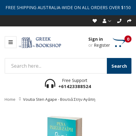
FREE SHIPPING AUSTRALIA-WIDE ON ALL ORDERS OVER $150
Sign in
0
or
Register
Search
Free Support
+61423388524
Home
Voutia Sten Agape - Βουτιά Στην Αγάπη