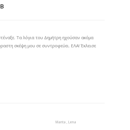
B
στέναξε. Τα λόγια του Δημήτρη ηχούσαν ακόμα
ούραστη σκέψη μου σε συντροφεύει. ΕΛΑ! Έκλεισε
Manta , Lena
Τσαμπ