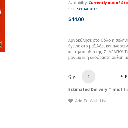
Availability:
Currently out of St
SKU:
9601407812
$44.00
Αργοκύλησε στο θόλο η σελήνη
έγειρε στο μαξιλάρι και αναστ
και την καρδιά της. Σ` ΑΓΑΠΩ! 
μόνιμα κι η ακούραστη σκέψη μο
P
Qty:
Estimated Delivery Time:
14-
Add To Wish List