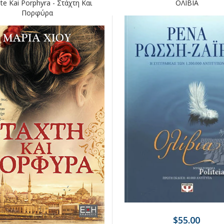
te Kai Porphyra - Στάχτη Και
ΟΛΙΒΙΑ
Πορφύρα
$55.00