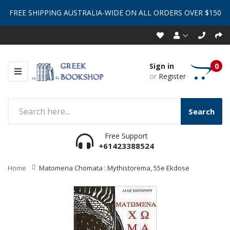
FREE SHIPPING AUSTRALIA-WIDE ON ALL ORDERS OVER $150
Sign in
0
or
Register
Search
Free Support
+61423388524
Home
Matomena Chomata : Mythistorema, 55e Ekdose