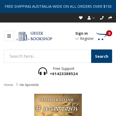
FREE SHIPPING AUSTRALIA-WIDE ON ALL ORDERS OVER $150
Sign in
0
or
Register
Search
Free Support
+61423388524
Home
He Apostole