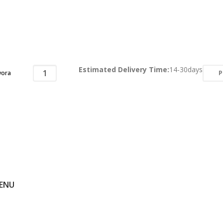
Estimated Delivery Time:
14-30days
P
vora
ENU