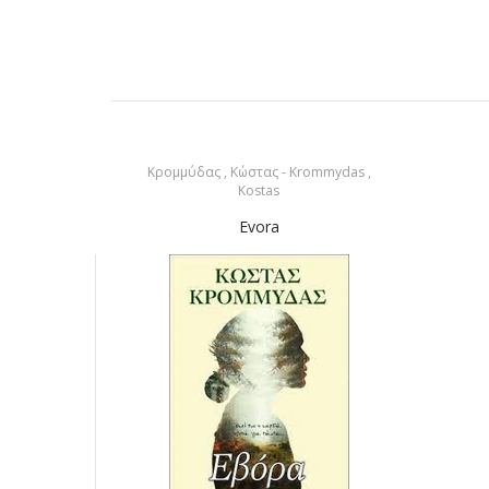
Κρομμύδας , Κώστας - Krommydas ,
Kostas
Evora