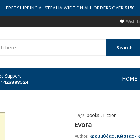
FREE SHIPPING AUSTRALIA-WIDE ON ALL ORDERS OVER $150
Wish L
Search
ee Support
HOME
61423388524
Tags:
books
,
Fiction
Evora
Author:
Κρομμύδας , Κώστας - 