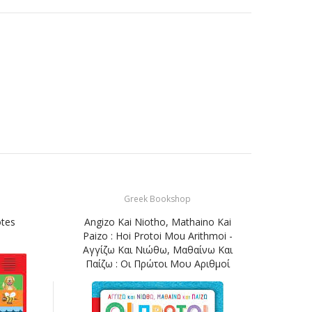
Greek Bookshop
otes
Angizo Kai Niotho, Mathaino Kai
Angi
Paizo : Hoi Protoi Mou Arithmoi -
Paiz
Αγγίζω Και Νιώθω, Μαθαίνω Και
Αγγ
Παίζω : Οι Πρώτοι Μου Αριθμοί
Παί