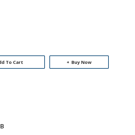
dd To Cart
Buy Now
B