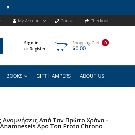
x
ist
My Account
Contact
Checkout
Sign in
Shopping Cart
0
$0.00
or
Register
BOOKS
GIFT HAMPERS
ABOUT US
ς Αναμνήσεις Από Τον Πρώτο Χρόνο -
s Anamneseis Apo Ton Proto Chrono