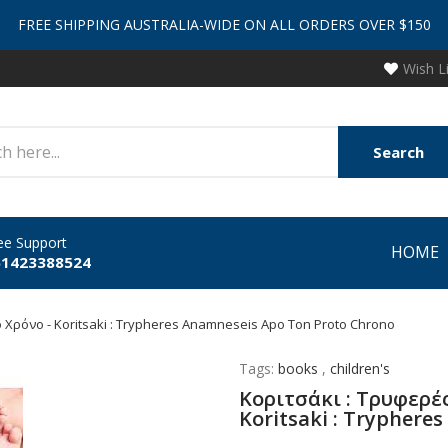
FREE SHIPPING AUSTRALIA-WIDE ON ALL ORDERS OVER $150
Wish L
Search
ee Support
HOME
61423388524
Χρόνο - Koritsaki : Trypheres Anamneseis Apo Ton Proto Chrono
Tags:
books
,
children's
Κοριτσάκι : Τρυφερέ
Koritsaki : Tryphere