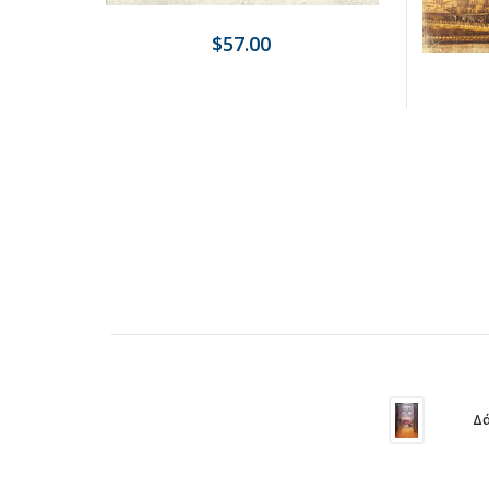
$57.00
Δά