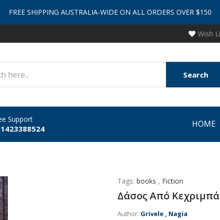
FREE SHIPPING AUSTRALIA-WIDE ON ALL ORDERS OVER $150
Wish L
Search
ee Support
HOME
61423388524
Tags:
books
,
Fiction
Δάσος Από Κεχριμπάρ
Author:
Grivele , Nagia