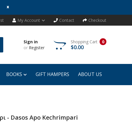
x
ist
My Account
Contact
Checkout
Sign in
Shopping Cart
0
$0.00
or
Register
BOOKS
GIFT HAMPERS
ABOUT US
ι - Dasos Apo Kechrimpari