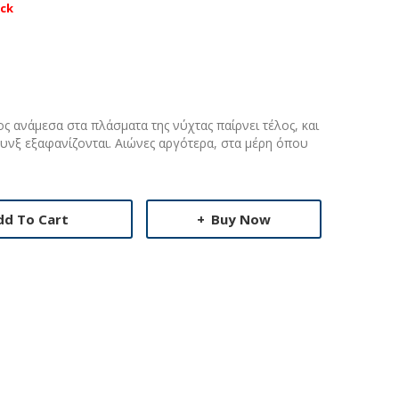
ock
ς ανάμεσα στα πλάσματα της νύχτας παίρνει τέλος, και
λυνξ εξαφανίζονται. Αιώνες αργότερα, στα μέρη όπου
dd To Cart
Buy Now