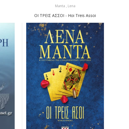
Manta , Lena
Τσαμπ
ΟΙ ΤΡΕΙΣ ΑΣΣΟΙ - Hoi Treis Assoi
Άγ
Πέτ